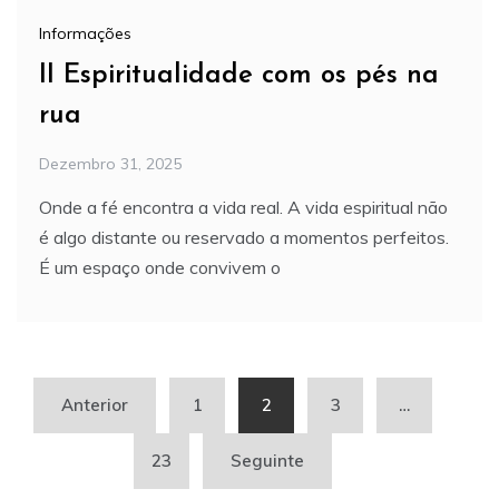
Informações
II Espiritualidade com os pés na
rua
Dezembro 31, 2025
Onde a fé encontra a vida real. A vida espiritual não
é algo distante ou reservado a momentos perfeitos.
É um espaço onde convivem o
Paginação
Anterior
1
2
3
…
dos
23
Seguinte
conteúdos